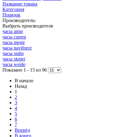
Название товара
Категория
Порядок
Производитель:
Выбрать производителя
часы amst
часы curren
часы megir
часы naviforce
часы oulm
часы skmei
часы weide
Показано 1 - 15 из 96
В начало
Назад
1
2
3
4
5
6
7
Вперёд
В конец