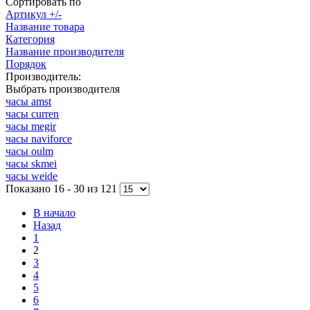
Сортировать по
Артикул +/-
Название товара
Категория
Название производителя
Порядок
Производитель:
Выбрать производителя
часы amst
часы curren
часы megir
часы naviforce
часы oulm
часы skmei
часы weide
Показано 16 - 30 из 121
В начало
Назад
1
2
3
4
5
6