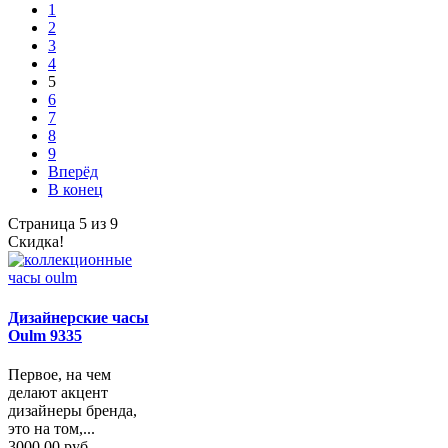
1
2
3
4
5
6
7
8
9
Вперёд
В конец
Страница 5 из 9
Скидка!
Дизайнерские часы
Oulm 9335
Первое, на чем
делают акцент
дизайнеры бренда,
это на том,...
3000,00 руб