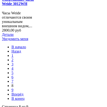
Weide 3012WH
Часы Weide
отличаются своим
уникальным
внешним видом,...
2800,00 руб
Детали
Уведомить меня
В начало
Назад
1
2
3
4
5
6
7
8
9
Вперёд
В конец
Страница 8 из 9