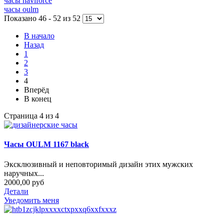
часы naviforce
часы oulm
Показано 46 - 52 из 52
В начало
Назад
1
2
3
4
Вперёд
В конец
Страница 4 из 4
Часы OULM 1167 black
Эксклюзивный и неповторимый дизайн этих мужских
наручных...
2000,00 руб
Детали
Уведомить меня