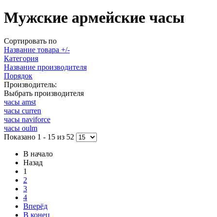
Мужские армейские часы
Сортировать по
Название товара +/-
Категория
Название производителя
Порядок
Производитель:
Выбрать производителя
часы amst
часы curren
часы naviforce
часы oulm
Показано 1 - 15 из 52
В начало
Назад
1
2
3
4
Вперёд
В конец